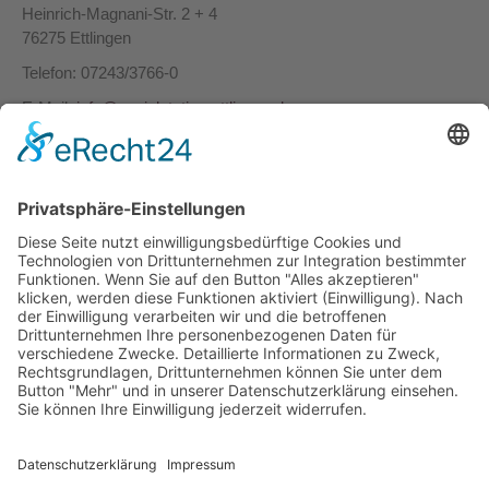
Heinrich-Magnani-Str. 2 + 4
76275 Ettlingen
Telefon:
07243/3766-0
E-Mail:
info@sozialstation-ettlingen.de
Außerhalb unserer Geschäftszeiten benutzen Sie bitte das
Kontaktformular
.
Zu folgenden
Bürozeiten
sind wir persönlich und telefonisch
für Sie erreichbar und helfen Ihnen bei Ihren Anliegen gerne
weiter.
Montag bis
8:00 - 12:30 Uhr,
Donnerstag
14:00 - 16:00 Uhr
Freitag
8:00 - 13:00 Uhr