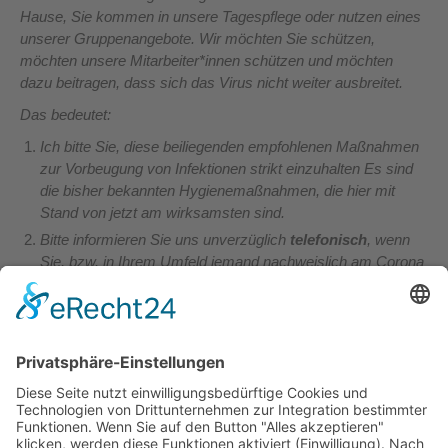
Hause, Sie kommen in unsere Tagespflege oder nutzen eines
unserer Gruppenangebote. Wir möchten Sie schützen,
möchten unsere Mitarbeiter*innen schützen und möchten
dazu beitragen, dass sich das Virus nicht weiter ausbreitet.
Das bedeutet:
Ich bitte Sie, diese beiliegenden empfohlenen Maßnahmen
zur Vorbeugung von Infektionen strikt einzuhalten Es sind
die bisher bekannten Hygienemaßnahmen, die hier mit
Stand von jetzt am wirksamsten sind.
Bitte informieren Sie uns unverzüglich
telefonisch
, wenn
Sie, bzw. in Ihrem Umfeld jemand nachweislich am Corona
Virus erkrankt ist, bzw. ein begründeter Verdacht besteht.
Dieses hilft uns, gemeinsam mit dem Gesundheitsamt,
unverzüglich die richtigen Maßnahmen zu ergreifen.
ZUR INFO: Das Robert-Koch- Institut stuft die Gefahr als
hoch ein (Stand 18.3.2020)
Herzlichen Dank für Ihre Mitwirkung.
Mit freundlichen Grüßen