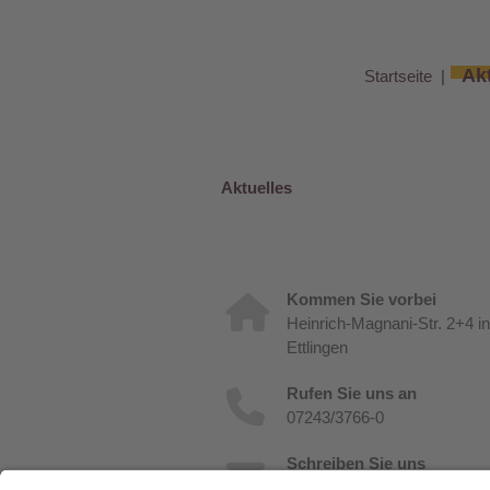
Ak
Startseite
Aktuelles
Kommen Sie vorbei
Heinrich-Magnani-Str. 2+4 in
Ettlingen
Rufen Sie uns an
07243/3766-0
Schreiben Sie uns
info@sozialstation-ettlingen.