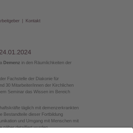
Arbeitgeber
Kontakt
24.01.2024
ma
Demenz
in den Räumlichkeiten der
r Fachstelle der Diakonie für
 30 Mitarbeiter/innen der Kirchlichen
digem Seminar das Wissen im Bereich
aftskräfte täglich mit demenzerkrankten
estandteile dieser Fortbildung
munikation und Umgang mit Menschen mit
näher detailliert wurden.