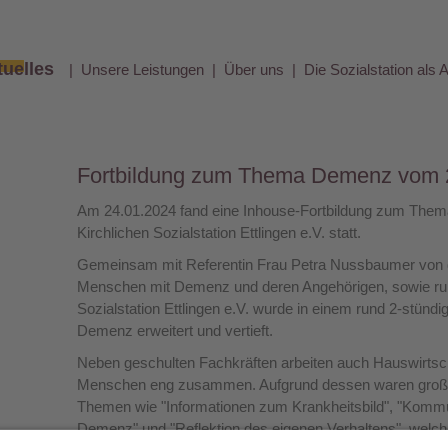
tuelles
Unsere Leistungen
Über uns
Die Sozialstation als 
Fortbildung zum Thema Demenz vom 
Am 24.01.2024 fand eine Inhouse-Fortbildung zum The
Kirchlichen Sozialstation Ettlingen e.V. statt.
Gemeinsam mit Referentin Frau Petra Nussbaumer von de
Menschen mit Demenz und deren Angehörigen, sowie rund
Sozialstation Ettlingen e.V. wurde in einem rund 2-stün
Demenz erweitert und vertieft.
Neben geschulten Fachkräften arbeiten auch Hauswirtsch
Menschen eng zusammen. Aufgrund dessen waren große B
Themen wie "Informationen zum Krankheitsbild", "Kom
Demenz" und "Reflektion des eigenen Verhaltens", welche 
de